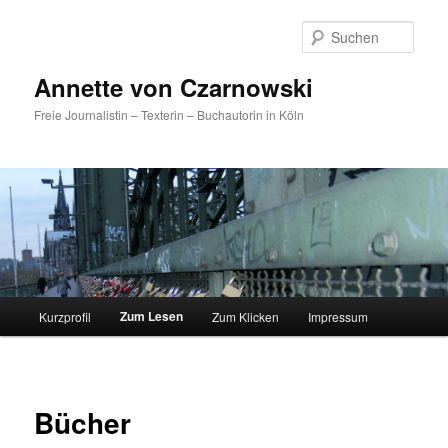
Such
Annette von Czarnowski
Freie Journalistin – Texterin – Buchautorin in Köln
Hauptmenü
Zum Lesen
Kurzprofil
Zum Klicken
Impressum
Zum
Inhalt
wechseln
Bücher