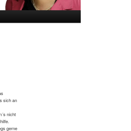
as
as sich an
´s nicht
ilfe.
egs gerne