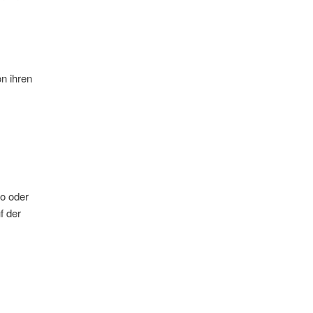
on ihren
to oder
f der