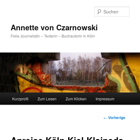
Such
Annette von Czarnowski
Freie Journalistin – Texterin – Buchautorin in Köln
Hauptmenü
Kurzprofil
Zum Lesen
Zum Klicken
Impressum
Zum
Inhalt
Beitrags-
←
Vorherige
Navigation
wechseln