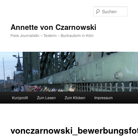
Such
Annette von Czarnowski
Freie Journalistin – Texterin – Buchautorin in Köln
Hauptmenü
Kurzprofil
Zum Lesen
Zum Klicken
Impressum
Zum
Inhalt
Bilder-
Navigat
wechseln
vonczarnowski_bewerbungsfo