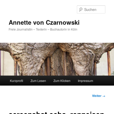
Such
Annette von Czarnowski
Freie Journalistin – Texterin – Buchautorin in Köln
Hauptmenü
Kurzprofil
Zum Lesen
Zum Klicken
Impressum
Zum
Inhalt
Bilder-
Weiter →
Navigation
wechseln