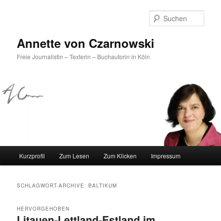
Such
Annette von Czarnowski
Freie Journalistin – Texterin – Buchautorin in Köln
Hauptmenü
Kurzprofil
Zum Lesen
Zum Klicken
Impressum
Zum
Zum
Inhalt
sekundären
SCHLAGWORT-ARCHIVE:
BALTIKUM
wechseln
Inhalt
HERVORGEHOBEN
Litauen-Lettland-Estland im
wechseln