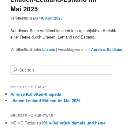
Mai 2025
Veröffentlicht am
10. April 2025
Auf dieser Seite veröffentliche ich kurze, subjektive Berichte
einer Reise durch Litauen, Lettland und Estland.
Veröffentlicht unter
Litauen
|
Verschlagwortet mit
Anreise
,
Baltikum
S
u
c
h
NEUESTE BEITRÄGE
e
Anreise Köln-Kiel-Klaipeda
n
Litauen-Lettland-Estland im Mai 2025
NEUESTE KOMMENTARE
MEIKE Fitzler
zu
Köln-Dellbrück damals und heute